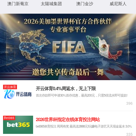
9888拉斯维加斯提供基因表达稳转株构建（慢病毒）检测服
务10多年，公司提供的外包实验技术服务价格费用经济实
惠，拥有快速/稳定/高表达等优点。稳转细胞株构建是将外源
DNA通过质粒转染或病毒感染的方法导入细胞，实现基因稳定
表达或干扰的技术
了解详情
关注我们