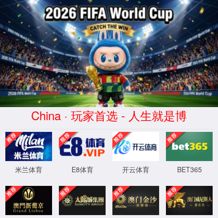
9888拉斯维加斯(中国百科)有限公司官网
当前位置：
首页
>
Tags
[FI8106] RNase抑制剂