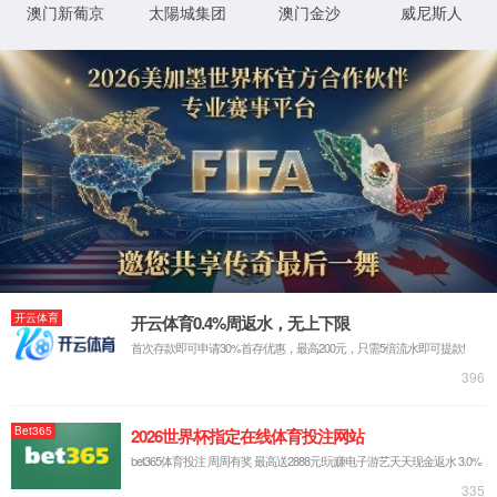
9888拉斯维加斯提供的RNase Inhibitor是在大肠杆菌表达系
统中重组表达的人源RNase抑制剂，可通过非竞争性方式与
RNase A、B、C特异性结合，从而抑制这三种酶的活性；当
加入尿素或巯基类试剂时，抑制剂失活，RNase A、B、C复
性。RNase抑制剂厂商,大量现货,价格低
了解详情
关注我们