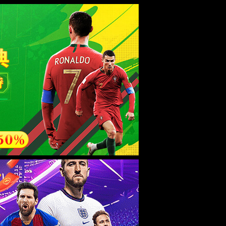
新闻动态
关于我们
实验热线：4006991663