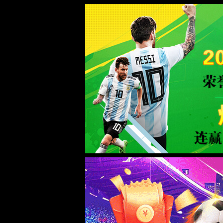
9888拉斯维加斯(中国百科)有限公司官网
首页