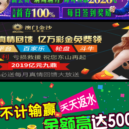
,抗体用量少,周期短,适配后续qPCR和高通量测序实验,品质好,chip试剂
A甲基化调控、转录调控因子与DNA的作用等研究