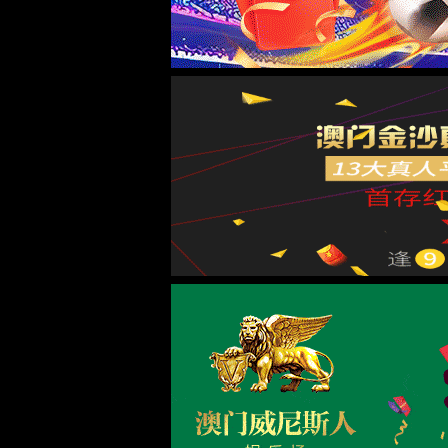
当前位置：
首页
>
Tags
[FI8903] ChIP试剂盒
9888拉斯维加斯ChIP染色质免疫共沉淀试剂盒,具有强亲和力
应商,大量现货,助您科研更省心,该ch-ip试剂盒可用于DN
了解详情