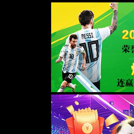
9888拉斯维加斯(中国百科)有限公司官网
首页