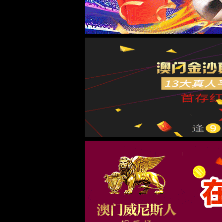
当前位置：
首页
>
Tags
[FI8105] 增强型蛋白酶抑制剂
9888拉斯维加斯提供的蛋白酶抑制剂混合物（Protease i
性,如丝氨酸蛋白酶、氨基肽酶、半胱氨酸蛋白酶、苏氨酸和天
了解详情