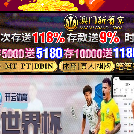
工程
成功案例
新闻动态
序
客户文章
公司新闻
时表达
技术专题
行业前沿
定表达
问题答疑
促销优惠
实验视频