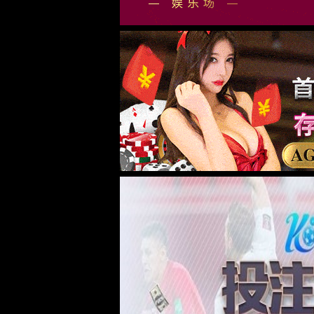
科研服务
科研产品
抗体
蛋白组/代谢组
IP / Pull down Beads
抗体测
蛋白/核酸相互作用
一抗
抗体瞬
细胞株构建
分子互作试剂盒
抗体稳
分子/细胞生物学
基因表达产品
lncRNA专题
IP专用二抗