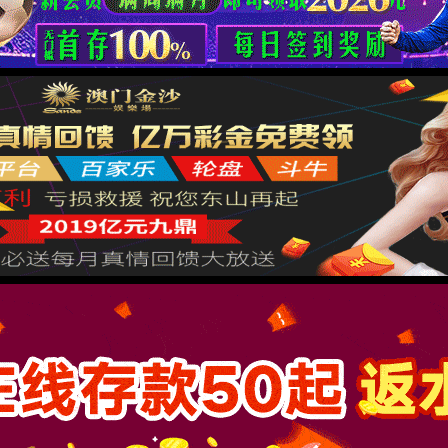
珠来高效调取生物素标记的目标DNA序列及其结合蛋白,具有强亲和力、操作简单、周
wn实验更加便捷