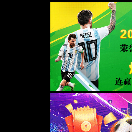
9888拉斯维加斯(中国百科)有限公司官网
首页