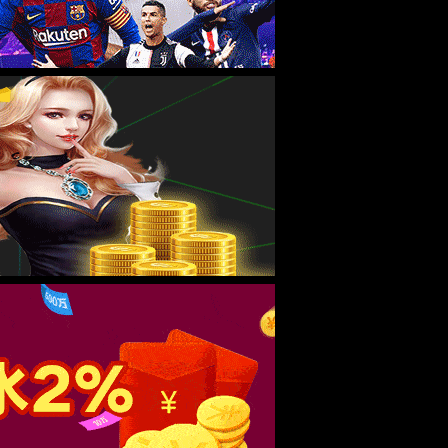
期短等优势;9888拉斯维加斯专业DNA pull down检测
微信咨询
服务热线