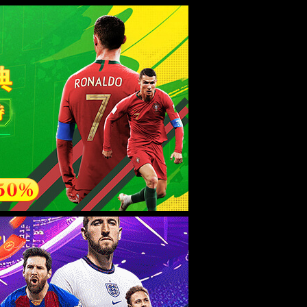
新闻动态
关于我们
实验热线：4006991663