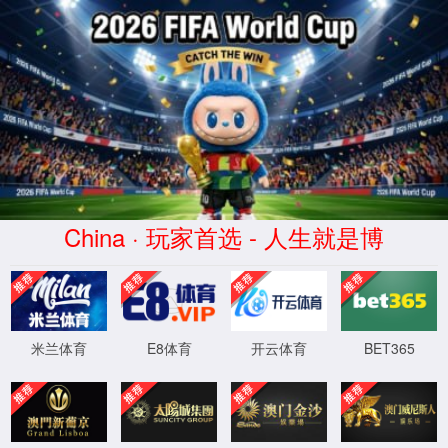
9888拉斯维加斯(中国百科)有限公司官网
当前位置：
首页
>
Tags
[FI8304] GST标签蛋白纯化树脂