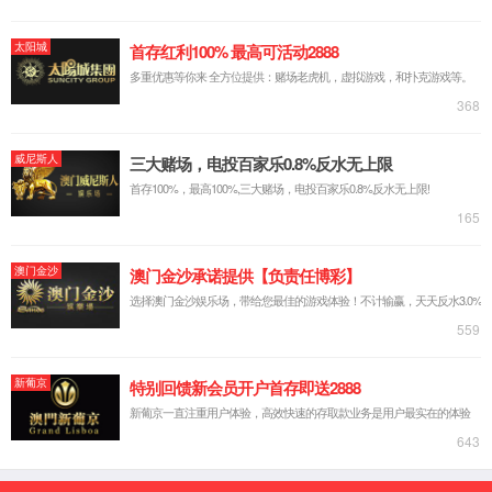
官方微信
电子邮箱
service@fitgene.com
联系电话
020-32053431 / 400-699-1663
联系地址
广州市黄埔区科学城广州国际企业孵化器D504-506