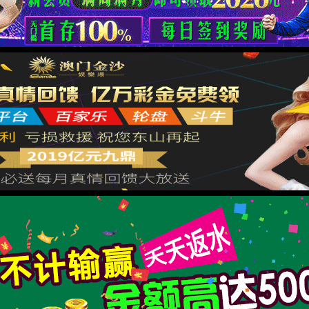
型谷胱甘肽，琼脂糖基质亲水相容性佳，高动态载量、支持快流速，用于GST融
签纯化树脂价格低