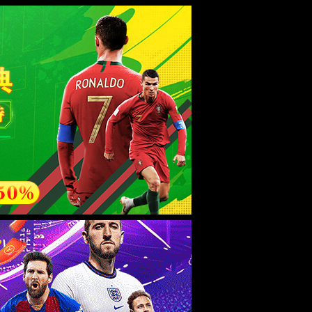
新闻动态
关于我们
实验热线：4006991663