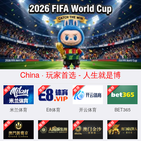
9888拉斯维加斯(中国百科)有限公司官网
当前位置：
首页
>
Tags
慢病毒载体