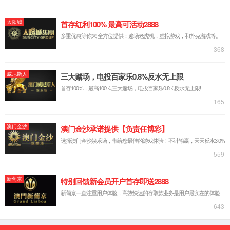
官方微信
电子邮箱
service@fitgene.com
联系电话
020-32053431 / 400-699-1663
联系地址
广州市黄埔区科学城广州国际企业孵化器D504-506