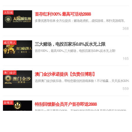
官方微信
电子邮箱
service@fitgene.com
联系电话
020-32053431 / 400-699-1663
联系地址
首页
电话
微信
咨询
广州市黄埔区科学城广州国际企业孵化器D504-506