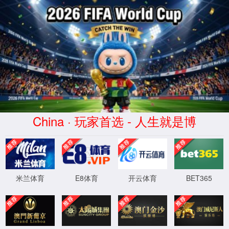
9888拉斯维加斯(中国百科)有限公司官网
当前位置：
首页
>
Tags
慢病毒载体