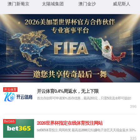
9888拉斯维加斯ChIP染色质免疫共沉淀试剂盒,具有强亲和力,
抗体用量少,周期短,适配后续qPCR和高通量测序实验,品质
好,chip试剂盒价格低等优势，9888拉斯维加斯专业chip实验
检测试剂盒供应商,大量现货,助您科研更省心,该ch-ip试剂盒可
用于DNA甲基化调控、转录调控因子与DNA的作用等研究
了解详情
关注我们