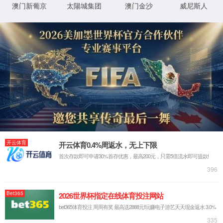
2月13日-2月25日（年二十六-大年初九）放假休息，2月26日
（大年初十）正常营业，2026年9888拉斯维加斯春节放假通
知！
了解详情
喜报！9888拉斯维加斯获评广东省“专精特新”企
业
近日，广东省工业和信息化厅发布了2024年省级专精特新中
小企业的名单，9888拉斯维加斯网站凭借在生物医药领域的
科技创新能力和优异市场表现，荣获“专精特新”称号。9888拉
斯维加斯长期专注于蛋白质相关的技术升级和产品研发，围绕
蛋白/DNA/RNA的相互作用研究，已经开发了几十款试剂盒，