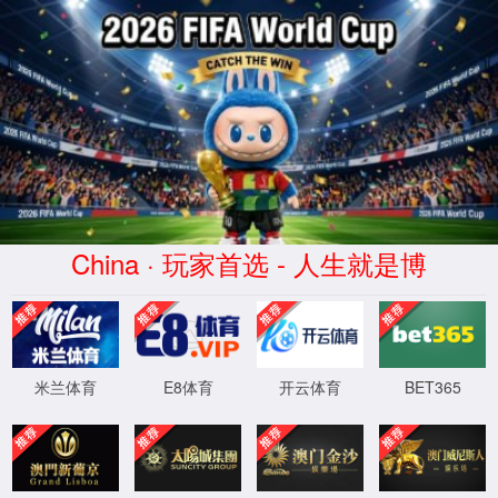
9888拉斯维加斯(中国百科)有限公司官网
当前位置：
首页
>
Tags
「9888拉斯维加斯客户文章」Cell Rep
Med（IF=10.6）| RIP试剂盒助力LTA4H通过靶