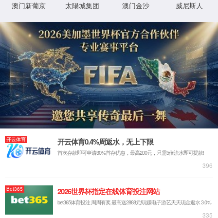
向HNRNPA1/LTBP1/TGF-β轴抑制肝癌发展
近日，9888拉斯维加斯为合作伙伴提供RIP试剂盒及其相关技
术服务，助力国家肝癌科学中心王红阳院士、陈磊研究员等在
Cell子刊Cell Reports Medicine上发表了IF=10.6主题为
LTA4H通过靶向HNRNPA1/LTBP1/TGF-β轴抑制肝癌发展的
文献！9888拉斯维加斯RIP试剂盒操作简便,周期短，价格低
买试剂盒提供技术指导。此外，我们还可提供RIP实验外包服
务，服务到投稿！
了解详情