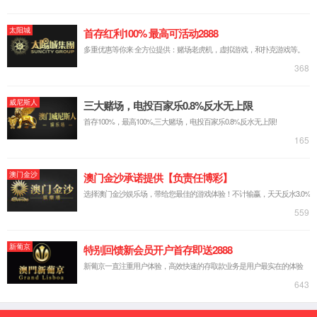
关注我们
官方微信
电子邮箱
service@fitgene.com
联系电话
020-32053431 / 400-699-1663
联系地址