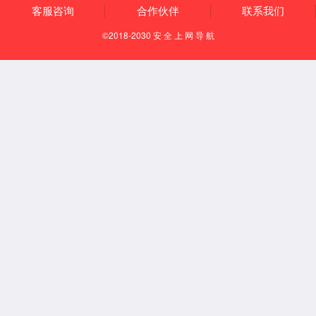
表达量/
适合抗体小批量表达，周期短
适合稳定细胞株构建，周
周期
期长，但规模化生产产量
更高
稳定性
瞬时表达稳定性一般，大规模
构建的稳定细胞系可长期
培养时细胞耐受度较低
培养，适合放大生产
抗体修饰
糖基化修饰更接近人源天然抗
糖基化修饰相对简单可
体，适合需复杂翻译后修饰的
控，可通过工程化优化修
抗体
饰模式
适用场景
快速研发、原型抗体制备、小
规模化抗体制备、需要长
批量样品、需高活性的复杂抗
期稳定供应的项目