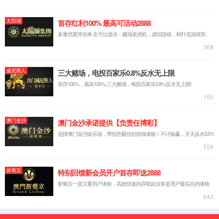
通过转染试剂将携带抗体基因的表达质粒导入宿主细胞中，实现目标
抗体的快速制备。经瞬时转染的细胞，可在 6~12 天内维持一定的
DNA 拷贝数，高效表达目标抗体。该技术尤其适合快速验证、小规
模制备抗体等场景，能大幅缩短项目周期、降低研发成本。
常见的重组抗体表达系统有细菌、酵母、哺乳动物细
胞、昆虫细胞等，其中哺乳动物细胞，如CHO细胞和
HEK293细胞，已成为重组抗体生产的首要表达系统。
HEK293 细胞凭借易转染、蛋白表达量高、实验流程稳定的
核心优势，成为抗体瞬时表达的首选细胞系。
HEK293细胞
CHO细胞
表达效率
常用于抗体瞬时表达，易转
可用于抗体瞬时表达和稳
染，转染效率高
定表达，难转染，转染效
率低