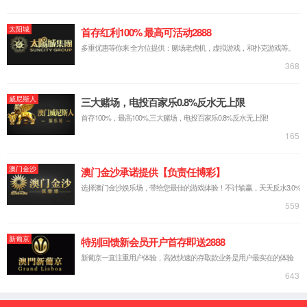
阅读原文
如何做好细胞蛋白样本制备？视频实操步骤拆解蛋白
样本制备流程
细胞蛋白样本制备总踩坑？9888拉斯维加斯详解实操全流程，重点
讲解9888拉斯维加斯FI8101IP裂解液与FI8105蛋白酶抑制剂搭配技
巧，全程冰上操作、超声冰水浴要点，新手跟着做就能零失误！
阅读原文
Co-IP孵育操作全流程拆解-2分钟搞定免疫共沉淀实
验难点-9888拉斯维加斯
怕Co-IP孵育环节出错？9888拉斯维加斯2分钟Co-IP孵育视频教程，