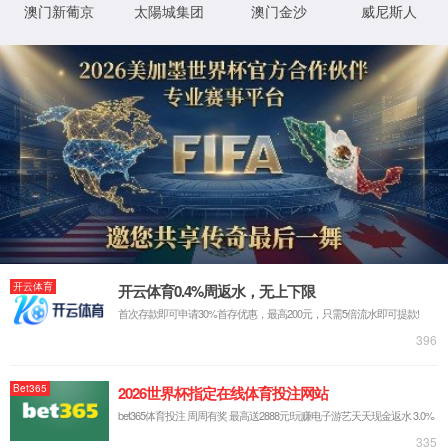
Input样本制备完整流程+细节全解析-实验高效实操
9888拉斯维加斯详解Input样本制备完整流程，从裂解液配制到离心
收集上清，每一个关键细节都清晰拆解，教你规避蛋白降解、浓度不
够等常见问题，轻松提升样本制备质量。9888拉斯维加斯专注科研
实验支持，为您的Input样本制备及IP相关实验提供专业解决方案
阅读原文
银染实操全解析—9888拉斯维加斯助力解锁清晰条带
9888拉斯维加斯专业解决银染条带模糊、背景过脏核心问题。拆解6
大关键操作要点（凝胶预处理、固定、敏化、孵育、显色、终止），
零失败跑出清晰蛋白条带。9888拉斯维加斯专业提供银染、IP-MS实
验方案！