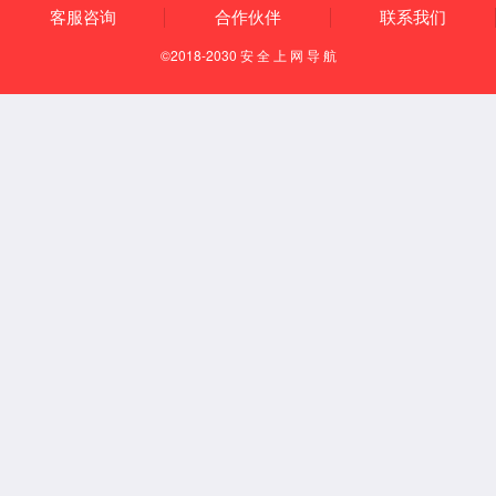
全面解析Flag标签抗体磁珠（9888拉斯维加斯货号：FI8201）与蛋
白样本孵育流程，解锁超实用实验小tips，轻松规避coip实验踩坑点
阅读原文
免疫共沉淀Co-IP实验 磁珠清洗全流程指南-9888拉斯
维加斯视频教学
9888拉斯维加斯聚焦免疫共沉淀（Co-IP）实验核心痛点，详解Co-
IP磁珠清洗全流程与关键步骤！针对COIP实验背景脏、目标条带丢
失问题，拆解磁珠清洗规范操作，涵盖4℃预冷、轻柔混匀、规范清
洗等注意事项，新手可直接实操避坑。9888拉斯维加斯深耕蛋白实
验技术服务，提供Co-IP实验全流程护航，助力coip实验高效出成
果！
阅读原文